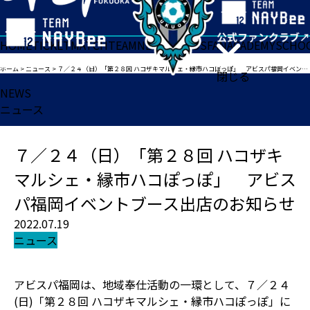
HOME
TICKET
MATCH
TEAM
NEWS
GOODS
FAN
ACADEMY
SCHO
ホーム
>
ニュース
>
７／２４（日）「第２８回 ハコザキマルシェ・縁市ハコぽっぽ」 アビスパ福岡イベントブース出店のお知らせ
閉じる
NEWS
ニュース
７／２４（日）「第２８回 ハコザキ
マルシェ・縁市ハコぽっぽ」 アビス
パ福岡イベントブース出店のお知らせ
2022.07.19
ニュース
アビスパ福岡は、地域奉仕活動の一環として、７／２４
(日)「第２８回 ハコザキマルシェ・縁市ハコぽっぽ」に