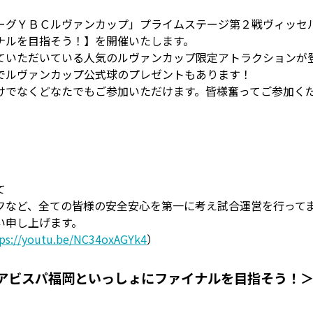
ーグＹＢＣルヴァンカップ」プライムステージ第２戦ヴィッセ
ナルを目指そう！】を開催いたします。
ていただいている人気のルヴァンカップ限定アトラクションが
でルヴァンカップ公式球のプレゼントもあります！
けでなくどなたでもご参加いただけます。皆様奮ってご参加く
て
フなど、全ての皆様の安全安心を第一に考え試合運営を行って
い申し上げます。
tps://youtu.be/NC34oxAGYk4
）
 アビスパ福岡といっしょにファイナルを目指そう！