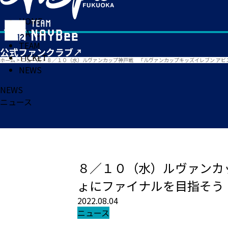
HOME
MATCH
TEAM
TICKET
ホーム
>
ニュース
>
８／１０（水）ルヴァンカップ神戸戦 「ルヴァンカップキッズイレブン アビ
NEWS
NEWS
ニュース
８／１０（水）ルヴァンカ
ょにファイナルを目指そう
2022.08.04
ニュース