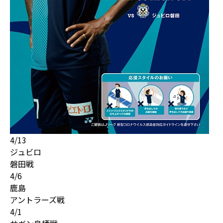
4/13
ジュビロ
磐田戦
4/6
鹿島
アントラーズ戦
4/1