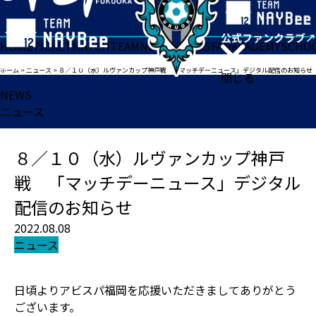
HOME
TICKET
MATCH
TEAM
NEWS
GOODS
FAN
ACADEMY
SCHO
ホーム
>
ニュース
>
８／１０（水）ルヴァンカップ神戸戦 「マッチデーニュース」デジタル配信のお知らせ
閉じる
NEWS
ニュース
８／１０（水）ルヴァンカップ神戸
戦 「マッチデーニュース」デジタル
配信のお知らせ
2022.08.08
ニュース
日頃よりアビスパ福岡を応援いただきましてありがとう
ございます。