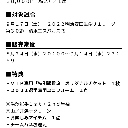
８８,０００円（税込）／１席
■対象試合
９月１７日（土） ２０２２明治安田生命Ｊ１リーグ
第３０節 清水エスパルス戦
■販売期間
８月２４日（水）２０：００～９月１４日（水）２３：
５９
■特典
・ＶＩＰ専用「特別観覧席」オリジナルチケット １枚
・２０２１選手着用ユニフォーム １点
※湯澤選手１ｓｔ・２ｎｄ半袖
※山ノ井選手グリーン
・お楽しみアイテム １点
・チームバスお迎え