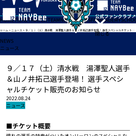
HOME
TICKET
MATCH
TEAM
NEWS
GOODS
FAN
ACADEMY
SCHO
ホーム
>
ニュース
>
９／１７（土）清水戦 湯澤聖人選手＆山ノ井拓己選手登場！ 選手スペシャルチケット販売のお知らせ
閉じる
NEWS
ニュース
９／１７（土）清水戦 湯澤聖人選手
＆山ノ井拓己選手登場！ 選手スペシ
ャルチケット販売のお知らせ
2022.08.24
ニュース
■チケット概要
憧れの選手の特典がついたオンリーワンのスペシャルな