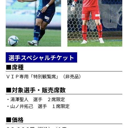
選手スペシャルチケット
■席種
ＶＩＰ専用「特別観覧席」（非売品）
■対象選手・販売席数
・湯澤聖人 選手 ２席限定
・山ノ井拓己 選手 １席限定
■価格