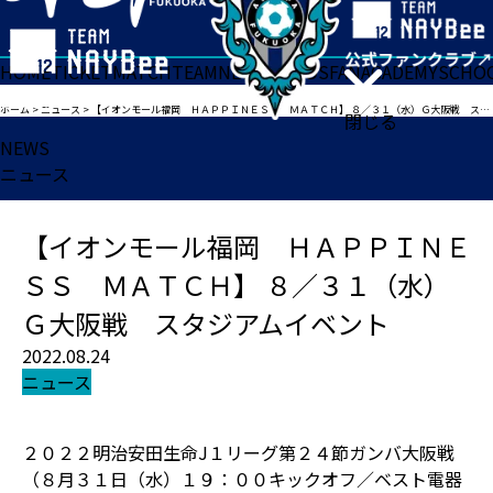
HOME
TICKET
MATCH
TEAM
NEWS
GOODS
FAN
ACADEMY
SCHO
ホーム
>
ニュース
>
【イオンモール福岡 ＨＡＰＰＩＮＥＳＳ ＭＡＴＣＨ】 ８／３１（水）Ｇ大阪戦 スタジアムイベント
閉じる
NEWS
ニュース
【イオンモール福岡 ＨＡＰＰＩＮＥ
ＳＳ ＭＡＴＣＨ】 ８／３１（水）
Ｇ大阪戦 スタジアムイベント
2022.08.24
ニュース
２０２２明治安田生命J１リーグ第２４節ガンバ大阪戦
（８月３１日（水）１９：００キックオフ／ベスト電器