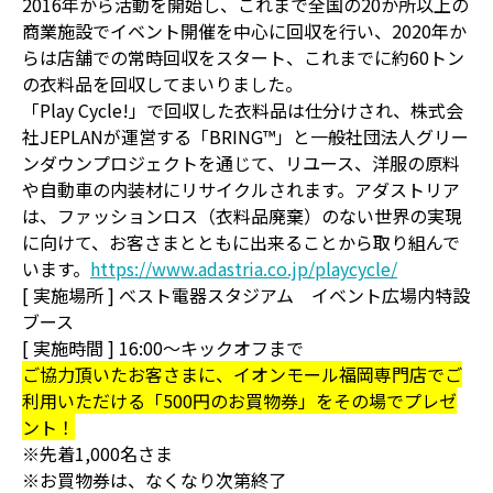
2016年から活動を開始し、これまで全国の20か所以上の
商業施設でイベント開催を中心に回収を行い、2020年か
らは店舗での常時回収をスタート、これまでに約60トン
の衣料品を回収してまいりました。
「Play Cycle!」で回収した衣料品は仕分けされ、株式会
社JEPLANが運営する「BRING™」と一般社団法人グリー
ンダウンプロジェクトを通じて、リユース、洋服の原料
や自動車の内装材にリサイクルされます。アダストリア
は、ファッションロス（衣料品廃棄）のない世界の実現
に向けて、お客さまとともに出来ることから取り組んで
います。
https://www.adastria.co.jp/playcycle/
[ 実施場所 ] べスト電器スタジアム イベント広場内特設
ブース
[ 実施時間 ] 16:00～キックオフまで
ご協力頂いたお客さまに、イオンモール福岡専門店でご
利用いただける「500円のお買物券」をその場でプレゼ
ント！
※先着1,000名さま
※お買物券は、なくなり次第終了