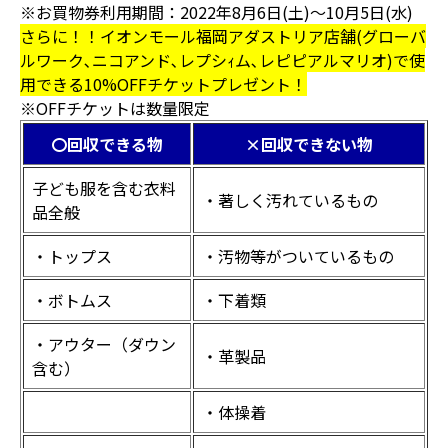
※お買物券利用期間：2022年8月6日(土)～10月5日(水)
さらに！！イオンモール福岡アダストリア店舗(グローバ
ルワーク､ニコアンド､レプシｨム､レピピアルマリオ)で使
用できる10%OFFチケットプレゼント！
※OFFチケットは数量限定
〇回収できる物
×回収できない物
子ども服を含む衣料
・著しく汚れているもの
品全般
・トップス
・汚物等がついているもの
・ボトムス
・下着類
・アウター（ダウン
・革製品
含む）
・体操着