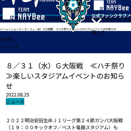
HOME
TICKET
MATCH
TEAM
NEWS
GOODS
FAN
ACADEMY
SCHO
ホーム
>
ニュース
>
８／３１（水）Ｇ大阪戦 ≪ハチ祭り≫楽しいスタジアムイベントのお知らせ
閉じる
NEWS
ニュース
８／３１（水）Ｇ大阪戦 ≪ハチ祭り
≫楽しいスタジアムイベントのお知ら
せ
2022.08.25
ニュース
２０２２明治安田生命Ｊ１リーグ第２４節ガンバ大阪戦
（１９：００キックオフ／ベスト電器スタジアム）も