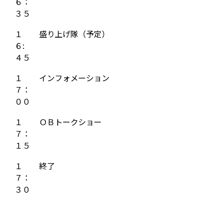
６：
３５
１
盛り上げ隊（予定）
６:
４５
１
インフォメーション
７：
００
１
ＯＢトークショー
７：
１５
１
終了
７：
３０