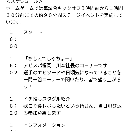
＜スケジュール＞
ホームゲームでは毎試合キックオフ３時間前から１時間
３０分前までの約９０分間ステージイベントを実施して
います。
１
スタート
６：
００
１
「おしえてしゃちょー」
６：
アビスパ福岡 川森社長のコーナーです
０２
選手のエピソードや日頃気になっていることを
一問一答コーナーで聞いたり、皆で盛り上がろ
う！
１
イチ推しスタグル紹介
６：
我こそ食レポしたいという皆さん、当日飛び込
２０
み参加募集します！
１
インフォメーション