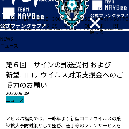
HO
TICK
MAT
TEA
NE
GOO
FA
ACADE
SCHO
PARTN
SUPPO
ME
ET
CH
M
WS
DS
N
MY
OL
ER
RT
ホーム
>
ニュース
>
第６回 サインの郵送受付 および 新型コロナウイルス対策支援金へのご協力のお願い
閉じる
NEWS
ニュース
第６回 サインの郵送受付 および
新型コロナウイルス対策支援金へのご
協力のお願い
2022.09.09
ニュース
アビスパ福岡では、一昨年より新型コロナウイルスの感
染拡大予防対策として監督、選手等のファンサービスを