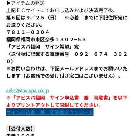
▶アイテムの発送
上記ＥＣサイトにてお申し込みおよび決済完了後、
第６回は９／２５（日） ※必着 までに下記住所宛に
お送りください。
〒８１１－０２０４
福岡県福岡市東区奈多１３０２−５３
「アビスパ福岡 サイン希望」宛
（送付状に記載する電話番号 ０９２－６７４－３０２
０）
※お問い合わせは、下記メールアドレスまでお願いいた
します（お電話での受け付け窓口はございません）。
avie2@avispa.co.jp
※「アビスパ福岡 サイン申込書 兼 同意書」を以下
よりプリントアウトして同封してください。
サイン申込書 兼 同意書ダウンロード
【受付人数】
先着１００名