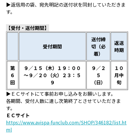
▶返信用の袋、宛先明記の送付状を同封していただきま
す。
【受付・送付期間】
送付締
返送
受付期間
切（必
時期
着）
第
９／１５（木）１９：００
９／２
１０
６
～９／２０（火）２３：５
５
月中
回
９
（日）
旬
▶ＥＣサイトにて事前お申し込みをお願いします。
各期間、受付人数に達し次第終了とさせていただきま
す。
ＥＣサイト
https://www.avispa-funclub.com/SHOP/346182/list.ht
ml