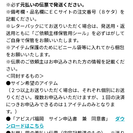
※必ず
元払いの伝票で発送ください。
※備考欄・品名欄にＥＣサイトの注文番号（８ケタ）を
記載ください。
※レターパックにてお送りいただく場合は、発送用・返
送用ともに「ご依頼主様保管用シール」を必ずはがして
ご自身で保管をお願いいたします。
※アイテム保護のためにビニール袋等に入れてから梱包
をお願いいたします。
※伝票のご依頼主はお申込みされた方の情報を記載くだ
さい。
＜同封するもの＞
●サイン希望のアイテム
（２つ以上お送りいただく場合は、それぞれ個別にお送
りください。複数お申込みいただけますが、１回の決済
につきお申込みできるのは１アイテムのみとなりま
す。）
●「アビスパ福岡 サイン申込書 兼 同意書」
ダウ
ンロードはこちら
●お戻し用の着払い伝票（内容記載済のもの） ※送り