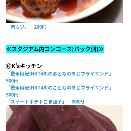
「串カツ」 200円
≪スタジアム内コンコース[バック側]≫
⑱K’sキッチン
「豊永阿紀(HKT48)のおとなのあじフライサンド」
500円
「豊永阿紀(HKT48)のこどものあじフライサンド」
500円
「スイートポテトごま団子」 300円