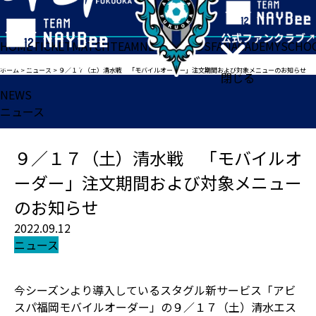
HOME
TICKET
MATCH
TEAM
NEWS
GOODS
FAN
ACADEMY
SCHO
ホーム
>
ニュース
>
９／１７（土）清水戦 「モバイルオーダー」注文期間および対象メニューのお知らせ
閉じる
NEWS
ニュース
９／１７（土）清水戦 「モバイルオ
ーダー」注文期間および対象メニュー
のお知らせ
2022.09.12
ニュース
今シーズンより導入しているスタグル新サービス「アビ
スパ福岡モバイルオーダー」の９／１７（土）清水エス