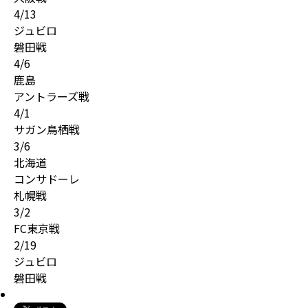
4/13
ジュビロ
磐田戦
4/6
鹿島
アントラーズ戦
4/1
サガン鳥栖戦
3/6
北海道
コンサドーレ
札幌戦
3/2
FC東京戦
2/19
ジュビロ
磐田戦