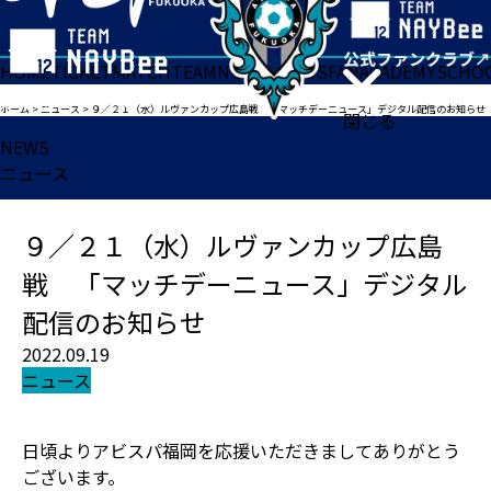
HOME
TICKET
MATCH
TEAM
NEWS
GOODS
FAN
ACADEMY
SCHO
ホーム
>
ニュース
>
９／２１（水）ルヴァンカップ広島戦 「マッチデーニュース」デジタル配信のお知らせ
閉じる
NEWS
ニュース
９／２１（水）ルヴァンカップ広島
戦 「マッチデーニュース」デジタル
配信のお知らせ
2022.09.19
ニュース
日頃よりアビスパ福岡を応援いただきましてありがとう
ございます。