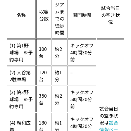
ジア
試合当日
収容
ムま
名称
開門時間
の空き状
台数
での
況
徒歩
時間
(1) 第1野
キックオフ
300
約2
球場 ※予
4時間30分
台
分
約専用
前
(2) 大谷第
120
約1
–
2駐車場
台
分
(3) 第3野
キックオフ
350
約2
球場 ※予
5時間30分
台
分
約専用
前
試合当日
の空き状
キックオフ
(4) 親和広
180
約1
況は
試合
4時間30分
場
台
分
情報ペー