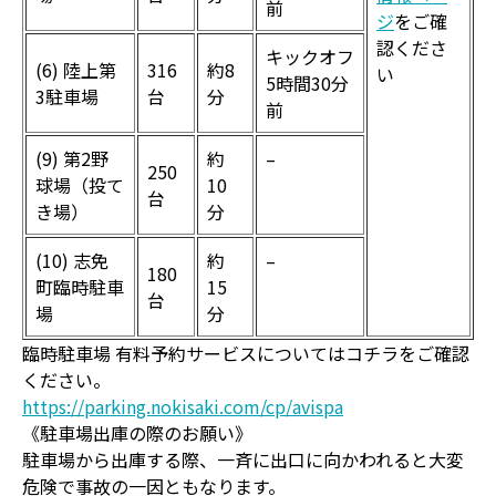
前
ジ
をご確
認くださ
キックオフ
(6) 陸上第
316
約8
い
5時間30分
3駐車場
台
分
前
(9) 第2野
約
–
250
球場（投て
10
台
き場）
分
(10) 志免
約
–
180
町臨時駐車
15
台
場
分
臨時駐車場 有料予約サービスについてはコチラをご確認
ください。
https://parking.nokisaki.com/cp/avispa
《駐車場出庫の際のお願い》
駐車場から出庫する際、一斉に出口に向かわれると大変
危険で事故の一因ともなります。