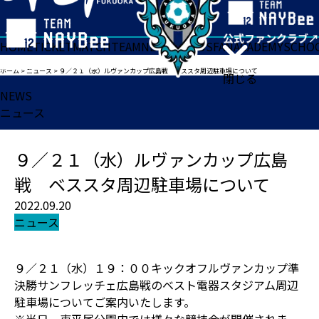
HOME
TICKET
MATCH
TEAM
NEWS
GOODS
FAN
ACADEMY
SCHO
ホーム
>
ニュース
>
９／２１（水）ルヴァンカップ広島戦 ベススタ周辺駐車場について
閉じる
NEWS
ニュース
９／２１（水）ルヴァンカップ広島
戦 ベススタ周辺駐車場について
2022.09.20
ニュース
９／２１（水）１９：００キックオフルヴァンカップ準
決勝サンフレッチェ広島戦のベスト電器スタジアム周辺
駐車場についてご案内いたします。