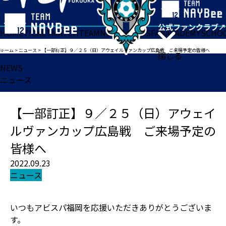
HOME
TICKET
MATCH
TEAM
NEWS
GOODS
FAN
ACADEMY
SCHO
ホーム
>
ニュース
>
【一部訂正】９／２５（日）アウェイルヴァンカップ広島戦 ご来場予定の皆様へ
閉じる
NEWS
ニュース
【一部訂正】９／２５（日）アウェイ
ルヴァンカップ広島戦 ご来場予定の
皆様へ
2022.09.23
ニュース
いつもアビスパ福岡を応援いただきありがとうございま
す。