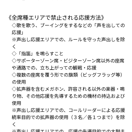
《全席種エリアで禁止される応援方法》
◇歌を歌う、ブーイングをするなどの「声を出しての
応援」
※声出し応援エリアでの、ルールを守った声出しを除
く
◇「指笛」を鳴らすこと
◇サポーターゾーン席・ビジターゾーン席以外の座席
や通路での、立ち上がっての観戦・応援
◇複数の座席を覆う形での旗類（ビッグフラッグ等）
の使用
◇拡声器を含むメガホン、許容される以外の楽器・鳴
り物、その他応援を先導するための機材の持込および
使用
※声出し応援エリアでの、コールリーダーによる応援
統率目的での拡声器の使用（３名／各１つまで）を除
く
※声出し応援エリアでの、応援の先導目的での太鼓ま