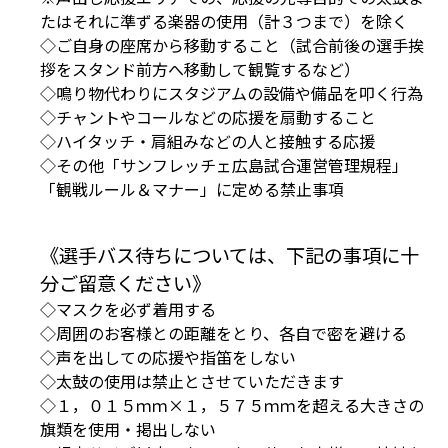
たはそれに準ずる楽器の使用（計３つまで）を除く
◇ご自身の座席から移動すること（試合前後の選手挨
拶をスタンド前方へ移動して観覧するなど）
◇鳴り物代わりにスタジアムの設備や備品を叩く行為
◇チャントやコールなどの応援を扇動すること
◇ハイタッチ・肩組みなどの人と接触する応援
◇その他「サンフレッチェ広島試合運営管理規程」
「観戦ルール＆マナー」に定める禁止事項
《選手バス待ちについては、下記の事項に十
分ご留意ください》
◇マスクを必ず着用する
◇周囲のお客様との距離をとり、各自で密を避ける
◇声を出しての応援や指笛をしない
◇太鼓の使用は禁止とさせていただきます
◇１，０１５ｍｍ×１，５７５ｍｍを超える大きさの
旗類を使用・掲出しない