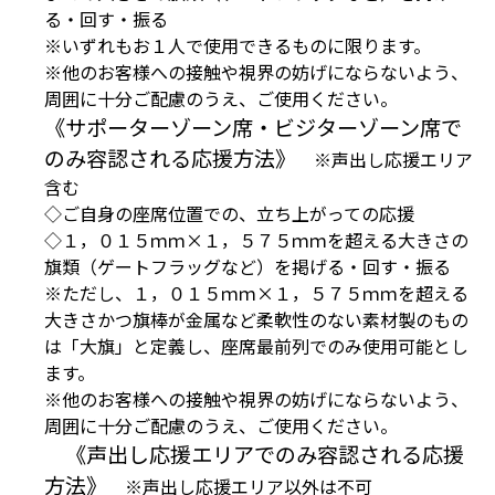
る・回す・振る
※いずれもお１人で使用できるものに限ります。
※他のお客様への接触や視界の妨げにならないよう、
周囲に十分ご配慮のうえ、ご使用ください。
《サポーターゾーン席・ビジターゾーン席で
のみ容認される応援方法》
※声出し応援エリア
含む
◇ご自身の座席位置での、立ち上がっての応援
◇１，０１５ｍｍ×１，５７５ｍｍを超える大きさの
旗類（ゲートフラッグなど）を掲げる・回す・振る
※ただし、１，０１５ｍｍ×１，５７５ｍｍを超える
大きさかつ旗棒が金属など柔軟性のない素材製のもの
は「大旗」と定義し、座席最前列でのみ使用可能とし
ます。
※他のお客様への接触や視界の妨げにならないよう、
周囲に十分ご配慮のうえ、ご使用ください。
《声出し応援エリアでのみ容認される応援
方法》
※声出し応援エリア以外は不可