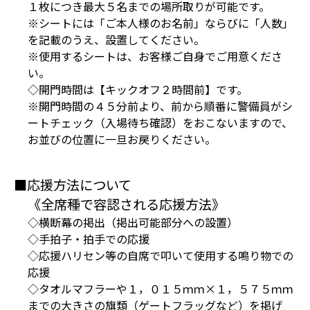
１枚につき最大５名までの場所取りが可能です。
※シートには「ご本人様のお名前」ならびに「人数」
を記載のうえ、設置してください。
※使用するシートは、お客様ご自身でご用意くださ
い。
◇開門時間は【キックオフ２時間前】です。
※開門時間の４５分前より、前から順番に警備員がシ
ートチェック（入場待ち確認）をおこないますので、
お並びの位置に一旦お戻りください。
■応援方法について
《全席種で容認される応援方法》
◇横断幕の掲出（掲出可能部分への設置）
◇手拍子・拍手での応援
◇応援ハリセン等の自席で叩いて使用する鳴り物での
応援
◇タオルマフラーや１，０１５ｍｍ×１，５７５ｍｍ
までの大きさの旗類（ゲートフラッグなど）を掲げ