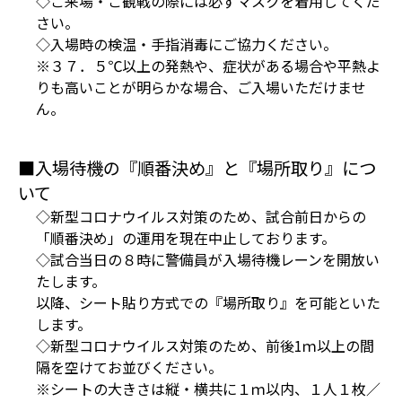
◇ご来場・ご観戦の際には必ずマスクを着用してくだ
さい。
◇入場時の検温・手指消毒にご協力ください。
※３７．５℃以上の発熱や、症状がある場合や平熱よ
りも高いことが明らかな場合、ご入場いただけませ
ん。
■入場待機の『順番決め』と『場所取り』につ
いて
◇新型コロナウイルス対策のため、試合前日からの
「順番決め」の運用を現在中止しております。
◇試合当日の８時に警備員が入場待機レーンを開放い
たします。
以降、シート貼り方式での『場所取り』を可能といた
します。
◇新型コロナウイルス対策のため、前後1ｍ以上の間
隔を空けてお並びください。
※シートの大きさは縦・横共に１ｍ以内、１人１枚／