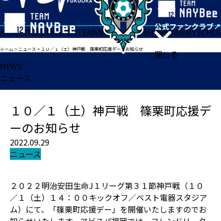
HOME
TICKET
MATCH
TEAM
NEWS
GOODS
FAN
ACADEMY
SCHO
ホーム
>
ニュース
>
１０／１（土）神戸戦 篠栗町応援デーのお知らせ
閉じる
NEWS
ニュース
１０／１（土）神戸戦 篠栗町応援デ
ーのお知らせ
2022.09.29
ニュース
２０２２明治安田生命J１リーグ第３１節神戸戦（１０
／１（土）１４：００キックオフ／ベスト電器スタジア
ム）にて、「篠栗町応援デー」を開催いたしますのでお