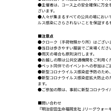
●主催者は、コース上の安全確保に万全
ざいます。
●人々が集まるすべての公共の場におい
ルス感染にさらされないことを保証する
■注意点
●クローク（手荷物預かり所）はござい
●当日は歩きやすい服装でご来場くださ
●雨天の場合も原則決行します。
●お越しの際は公共交通機関をご利用く
●ペット同伴でのイベントへの参加はご
●新型コロナウイルス感染症予防のため
●新型コロナウイルス感染症拡大防止の
ます。
●ご参加の際は、事前に新型コロナウイル
■問い合わせ
『明治安田生命福岡支社 Jリーグウォ