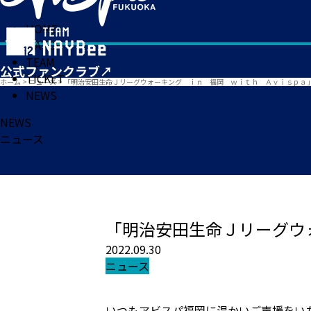
HOME
MATCH
TEAM
TICKET
ホーム
>
ニュース
>
「明治安田生命Ｊリーグウォーキング ｉｎ 福岡 ｗｉｔｈ Ａｖｉｓｐａ
NEWS
NEWS
ニュース
「明治安田生命Ｊリーグウ
2022.09.30
ニュース
いつもアビスパ福岡に温かいご声援をい