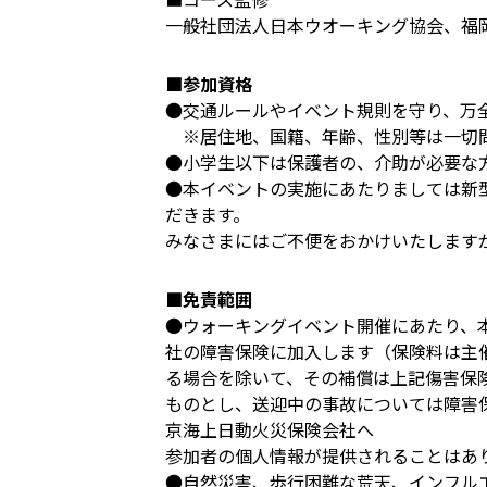
一般社団法人日本ウオーキング協会、福
■参加資格
●交通ルールやイベント規則を守り、万
※居住地、国籍、年齢、性別等は一切
●小学生以下は保護者の、介助が必要な
●本イベントの実施にあたりましては新
だきます。
みなさまにはご不便をおかけいたします
■免責範囲
●ウォーキングイベント開催にあたり、
社の障害保険に加入します（保険料は主
る場合を除いて、その補償は上記傷害保
ものとし、送迎中の事故については障害
京海上日動火災保険会社へ
参加者の個人情報が提供されることはあ
●自然災害、歩行困難な荒天、インフル