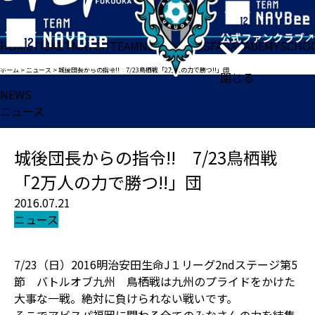
HOME
TICKET
MATCH
TEAM
NEWS
GOODS
FAN
ACADEMY
SCHO
ホーム
>
ニュース
>
城後団長からの指令!! 7/23鳥栖戦「2万人の力で勝つ!!」団
閉じる
NEWS
ニュース
城後団長からの指令!! 7/23鳥栖戦
「2万人の力で勝つ!!」団
2016.07.21
ニュース
7/23（日）2016明治安田生命J１リーグ2ndステージ第5
節 バトルオブ九州 鳥栖戦は九州のプライドをかけた
大事な一戦。絶対に負けられない戦いです。