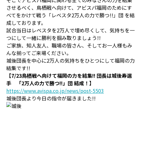
そこでアビスパ福岡に関わる全てのみなさんの力を結集
させるべく、鳥栖戦へ向けて、アビスパ福岡のためにす
べてをかけて戦う「レベスタ2万人の力で勝つ!!」団 を結
成しております。
試合当日はレベスタを2万人で埋め尽くして、気持ちを一
つにして一緒に勝利を掴み取りましょう!!
ご家族、知人友人、職場の皆さん、そしてお一人様もみ
んな揃ってご来場ください。
城後団長を中心に2万人の気持ちをひとつにして福岡の力
結集です!!
【7/23鳥栖戦へ向けて福岡の力を結集!! 団長は城後寿選
手 「2万人の力で勝つ!!」団 結成！】
https://www.avispa.co.jp/news/post-5503
城後団長より今日の指令が届きました!!