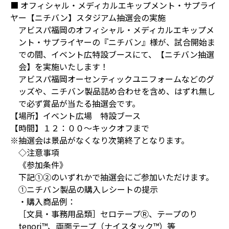
■ オフィシャル・メディカルエキップメント・サプライ
ヤー【ニチバン】スタジアム抽選会の実施
アビスパ福岡のオフィシャル・メディカルエキップメ
ント・サプライヤーの『ニチバン』様が、試合開始ま
での間、イベント広特設ブースにて、【ニチバン抽選
会】を実施いたします！
アビスパ福岡オーセンティックユニフォームなどのグ
ッズや、ニチバン製品詰め合わせを含め、はずれ無し
で必ず賞品が当たる抽選会です。
【場所】イベント広場 特設ブース
【時間】１２：００～キックオフまで
※抽選会は景品がなくなり次第終了となります。
◇注意事項
《参加条件》
下記①②のいずれかで抽選会にご参加いただけます。
①ニチバン製品の購入レシートの提示
・購入商品例：
［文具・事務用品類］セロテープⓇ、テープのり
tenori™、両面テープ（ナイスタック™）等