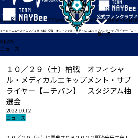
HOME
TICKET
MATCH
TEAM
NEWS
GOODS
FAN
ACADEMY
SCHO
ホーム
>
ニュース
>
１０／２９（土）柏戦 オフィシャル・メディカルエキップメント・サプライヤー【ニチバン】 スタジアム抽選会
閉じる
NEWS
ニュース
１０／２９（土）柏戦 オフィシャ
ル・メディカルエキップメント・サプ
ライヤー【ニチバン】 スタジアム抽
選会
2022.10.12
ニュース
１０／２９（土）に開催される２０２２明治安田生命J