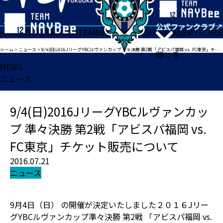
HOME
TICKET
MATCH
TEAM
NEWS
GOODS
FAN
ACADEMY
SCHO
ホーム
>
ニュース
>
9/4(日)2016JリーグYBCルヴァンカップ 準々決勝 第2戦「アビスパ福岡 vs. FC東京」チケット販売について
閉じる
NEWS
ニュース
9/4(日)2016JリーグYBCルヴァンカッ
プ 準々決勝 第2戦「アビスパ福岡 vs.
FC東京」チケット販売について
2016.07.21
ニュース
9月4日（日） の開催が決定いたしました２０１６Jリー
グYBCルヴァンカップ準々決勝 第2戦 「アビスパ福岡 vs.