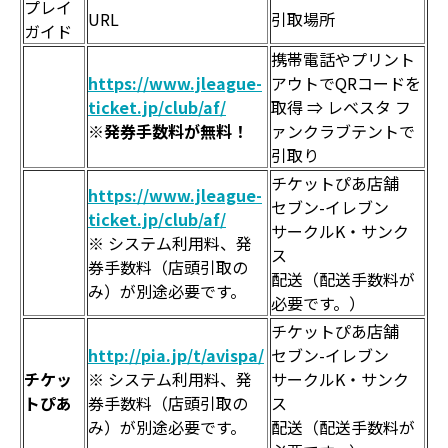
プレイ
URL
引取場所
ガイド
携帯電話やプリント
https://www.jleague-
アウトでQRコードを
ticket.jp/club/af/
取得 ⇒ レベスタ フ
※
発券手数料が無料！
ァンクラブテントで
引取り
チケットぴあ店舗
https://www.jleague-
セブン-イレブン
ticket.jp/club/af/
サークルK・サンク
※ システム利用料、発
ス
券手数料（店頭引取の
配送（配送手数料が
み）が別途必要です。
必要です。）
チケットぴあ店舗
http://pia.jp/t/avispa/
セブン-イレブン
チケッ
※ システム利用料、発
サークルK・サンク
トぴあ
券手数料（店頭引取の
ス
み）が別途必要です。
配送（配送手数料が