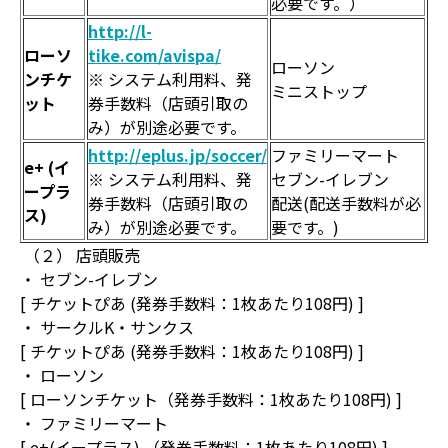
必要です。）
http://l-
ローソ
tike.com/avispa/
ローソン
ンチケ
※ システム利用料、発
ミニストップ
ット
券手数料（店頭引取の
み）が別途必要です。
http://eplus.jp/soccer/
ファミリーマート
e+ (
イ
※ システム利用料、発
セブン-イレブン
ープラ
券手数料（店頭引取の
配送(配送手数料が必
ス)
み）が別途必要です。
要です。)
（２） 店頭販売
・ セブン-イレブン
[ チケットぴあ (発券手数料：1枚あたり108円) ]
・ サークルK・サンクス
[ チケットぴあ (発券手数料：1枚あたり108円) ]
・ ローソン
[ ローソンチケット（発券手数料：1枚あたり108円) ]
・ ファミリーマート
[ e+(イープラス) （発券手数料：1枚あたり108円) ]