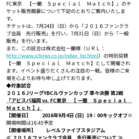
FC東京 【一蘭 Ｓｐｅｃｉａｌ Ｍａｔｃｈ】」のチ
ケット販売概要について下記のとおりご案内いたしま
す。
チケットは、7月24日（日）から「２０１６ファンクラ
ブ会員 先行販売」を行い、7月31日（日）から「一般
販売」を行います。
また、この試合は株式会社一蘭様（ＵＲＬ：
http://www.ichiran.co.jp/index_hp.html
）の特別協賛
【一蘭 Ｓｐｅｃｉａｌ Ｍａｔｃｈ】として開催され
ます。イベント盛りだくさんの注目の一戦。皆様のご来
場を心よりお待ち申し上げております。
◆対象試合
２０１６JリーグYBCルヴァンカップ 準々決勝 第2戦
「アビスパ福岡 vs. FC東京
【 一蘭 Ｓｐｅｃｉａｌ
Ｍａｔｃｈ 】」
【開催日】 2016年9月4日 (日) 19：00キックオフ
※
開場時間は16:45予定
【開催場所】 レベルファイブスタジアム
≪ ２０１６
ファンクラブ会員 先行販売について
≫