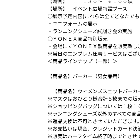
【時間】 １１：３０～１６：００頃
【場所】 イベント広場特設ブース
○展示予定内容(これらは全てどなたでも
・ユニフォームの展示
・ランニングシューズ試履き会の実施
○ＹＯＮＥＸ商品特別販売
・会場にてＹＯＮＥＸ製商品を販売致し
※当日のエンブレム圧着サービスはござ
＜商品ラインナップ（一部）＞
【商品名】パーカー（男女兼用）
【商品名】ウィメンズスェットパーカ
※マスクはおひとり様合計５枚までの販
※ショッピングバッグについては１枚１
※ランニングシューズ以外のすべての商
※返品交換は不可とさせていただきます
※お支払いは現金、クレジットカード決
※販売はハーフタイム終了時までとさせ