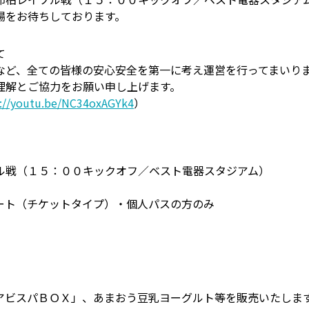
場をお待ちしております。
て
など、全ての皆様の安心安全を第一に考え運営を行ってまいり
理解とご協力をお願い申し上げます。
s://youtu.be/NC34oxAGYk4
）
ル戦（１５：００キックオフ／ベスト電器スタジアム）
ート（チケットタイプ）・個人パスの方のみ
アビスパＢＯＸ」、あまおう豆乳ヨーグルト等を販売いたしま