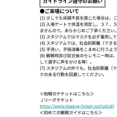
ガイドライン遵守のお願い
●ご来場について
(1) 少しでも体調不良を感じた場合は
(2) 入場ゲートで体温を測定し、３７
ませんので、あらかじめご了承ください
(3) スタジアムではマスクを必ず着用し
(4) スタジアムでは、社会的距離（で
(5) 手洗い、手指消毒をこまめに行うよ
(6) 観戦時及び試合後のセレモニー時
して選手に声をかける等）。
(7) スタジアムの外でも、社会的距離
クのある行動を回避してください。
＜柏戦のチケットはこちら＞
Ｊリーグチケット
https://www.jleague-ticket.jp/club/af/
＜初めての観戦ガイドはこちら＞