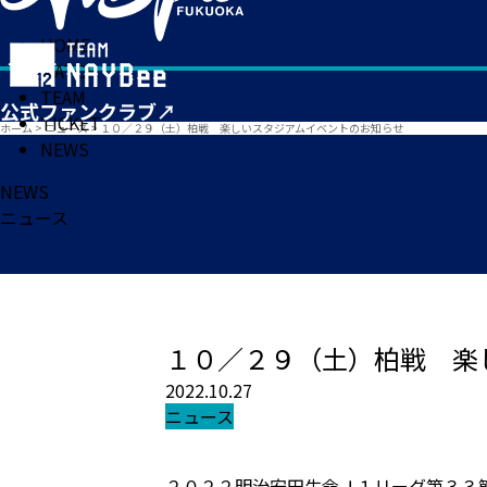
HOME
MATCH
TEAM
TICKET
ホーム
>
ニュース
>
１０／２９（土）柏戦 楽しいスタジアムイベントのお知らせ
NEWS
NEWS
ニュース
１０／２９（土）柏戦 楽
2022.10.27
ニュース
２０２２明治安田生命Ｊ１リーグ第３３