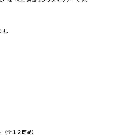
ます。
す（全１２商品）。