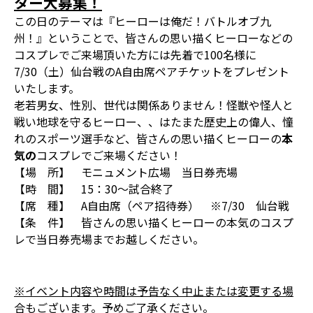
ター大募集！
この日のテーマは『ヒーローは俺だ！バトルオブ九
州！』ということで、皆さんの思い描くヒーローなどの
コスプレでご来場頂いた方には先着で100名様に
7/30（土）仙台戦のA自由席ペアチケットをプレゼント
いたします。
老若男女、性別、世代は関係ありません！怪獣や怪人と
戦い地球を守るヒーロー、、はたまた歴史上の偉人、憧
れのスポーツ選手など、皆さんの思い描くヒーローの
本
気の
コスプレでご来場ください！
【場 所】 モニュメント広場 当日券売場
【時 間】 15：30～試合終了
【席 種】 A自由席（ペア招待券） ※7/30 仙台戦
【条 件】 皆さんの思い描くヒーローの本気のコスプ
レで当日券売場までお越しください。
※イベント内容や時間は予告なく中止または変更する場
合もございます。予めご了承ください。