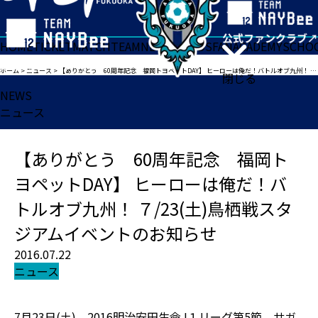
HOME
TICKET
MATCH
TEAM
NEWS
GOODS
FAN
ACADEMY
SCHO
ホーム
>
ニュース
>
【ありがとう 60周年記念 福岡トヨペットDAY】 ヒーローは俺だ！バトルオブ九州！ ７/23(土)鳥栖戦スタジアムイベントのお知らせ
閉じる
NEWS
ニュース
【ありがとう 60周年記念 福岡ト
ヨペットDAY】 ヒーローは俺だ！バ
トルオブ九州！ ７/23(土)鳥栖戦スタ
ジアムイベントのお知らせ
2016.07.22
ニュース
7月23日(土) 2016明治安田生命J１リーグ第5節 サガ