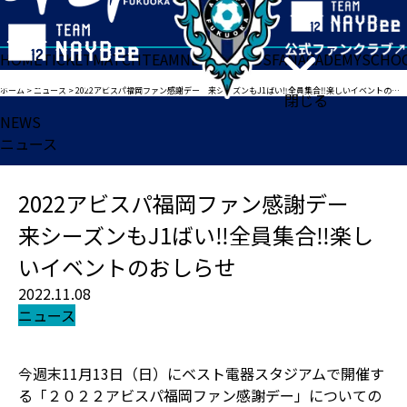
HOME
TICKET
MATCH
TEAM
NEWS
GOODS
FAN
ACADEMY
SCHO
ホーム
>
ニュース
>
2022アビスパ福岡ファン感謝デー 来シーズンもJ1ばい‼全員集合‼楽しいイベントのおしらせ
閉じる
NEWS
ニュース
2022アビスパ福岡ファン感謝デー
来シーズンもJ1ばい‼全員集合‼楽し
いイベントのおしらせ
2022.11.08
ニュース
今週末11月13日（日）にベスト電器スタジアムで開催す
る「２０２２アビスパ福岡ファン感謝デー」についての