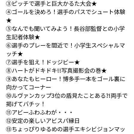
③ピッチで選手と巨大かるた大会★
④ゴールを決めろ！選手のパスでシュート体験
★
⑤なんでも聞いてみよう！長谷部監督との小学
生記者体験★
⑥選手のプレーを間近で！小学生スペシャルマ
ッチ★
⑦選手を狙え！ドッジビー★
⑧ハートがドキドキ!!写真撮影会の巻★
⑨あなたもヒーロー！博多手一本をゴール裏に
向かってコーナー
⑩ルヴァンカップ3位の盾見たことある?!両手で
掲げてバチッ！
⑪アビーふわふわが・・・
⑫安定の楽しいアビスパ縁日
⑬ちょっぴりゆるめの選手エキシビジョンマッ