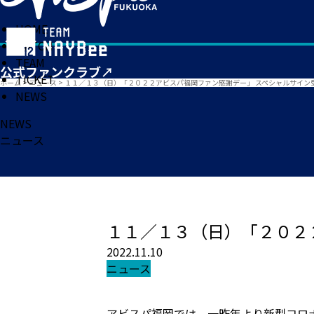
HOME
MATCH
TEAM
TICKET
ホーム
>
ニュース
>
１１／１３（日）「２０２２アビスパ福岡ファン感謝デー」 スペシャルサイン
NEWS
NEWS
ニュース
１１／１３（日）「２０２
2022.11.10
ニュース
アビスパ福岡では、一昨年より新型コロ