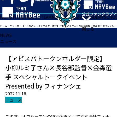
HOME
TICKET
MATCH
TEAM
NEWS
GOODS
FAN
ACADEMY
SCHO
ホーム
>
ニュース
>
【アビスパトークンホルダー限定】 小柳ルミ子さん×長谷部監督×金森選手 スペシャルトークイベント Presented by フィナンシェ
閉じる
NEWS
ニュース
【アビスパトークンホルダー限定】
小柳ルミ子さん×長谷部監督×金森選
手 スペシャルトークイベント
Presented by フィナンシェ
2022.11.16
ニュース
この度、オフシーズンの特別企画として株式会社フィナ