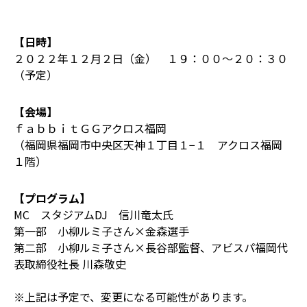
【日時】
２０２２年１２月２日（金） １９：００～２０：３０
（予定）
【会場】
ｆａｂｂｉｔＧＧアクロス福岡
（福岡県福岡市中央区天神１丁目１−１ アクロス福岡
１階）
【プログラム】
MC スタジアムDJ 信川竜太氏
第一部 小柳ルミ子さん×金森選手
第二部 小柳ルミ子さん×長谷部監督、アビスパ福岡代
表取締役社長 川森敬史
※上記は予定で、変更になる可能性があります。