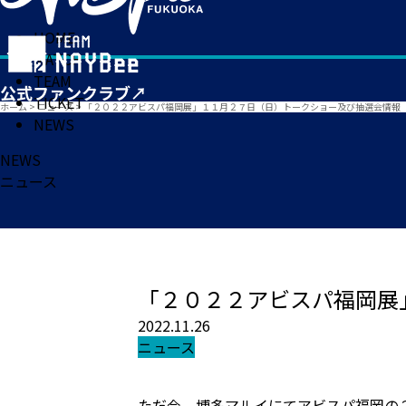
HOME
MATCH
TEAM
TICKET
ホーム
>
ニュース
>
「２０２２アビスパ福岡展」１１月２７日（日）トークショー及び抽選会情報
NEWS
NEWS
ニュース
「２０２２アビスパ福岡展
2022.11.26
ニュース
ただ今、博多マルイにてアビスパ福岡の