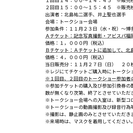
１回目１４：００～１４：４５ ※販売
２回目１５：００～１５：４５ ※販売
出演者：北島祐二選手、井上聖也選手
会場：トークショー会場
参加条件：１１月２３日（水・祝）～博
Ａチケット：記念写真撮影・アビスパ福
価格：１，０００円（税込）
Ｂチケット：Ａチケットに追加して、北
価格：４，０００円（税込）
当日販売分：１１月２７日（日） ２０
※レジにてチケットご購入時にトークシ
※１回目、２回目のトークショー参加者
※参加チケットの購入及び参加引換券の
数が無くなり次第、終了とさせていただ
※トークショー会場への入室は、新型コ
※トークショーの動画撮影及び録音行為
※撮影は、静止画のみとさせていただき
※来場時は、マスクを着用してください