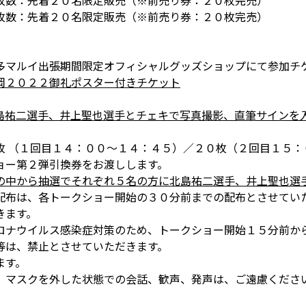
枚数：先着２０名限定販売（※前売り券：２０枚完売）
枚数：先着２０名限定販売（※前売り券：２０枚完売）
多マルイ出張期間限定オフィシャルグッズショップにて参加チ
岡２０２２御礼ポスター付きチケット
島祐二選手、井上聖也選手とチェキで写真撮影、直筆サインを
枚 （１回目１４：００～１４：４５）／２０枚（２回目１５：
ョー第２弾引換券をお渡しします。
の中から抽選でそれぞれ５名の方に北島祐二選手、井上聖也選
配布は、各トークショー開始の３０分前までの配布とさせてい
きます。
ロナウイルス感染症対策のため、トークショー開始１５分前か
等は、禁止とさせていただきます。
ます。
。マスクを外した状態での会話、歓声、発声は、ご遠慮くださ