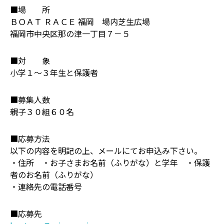
■場 所
ＢＯＡＴ ＲＡＣＥ 福岡 場内芝生広場
福岡市中央区那の津一丁目７－５
■対 象
小学１～３年生と保護者
■募集人数
親子３０組６０名
■応募方法
以下の内容を明記の上、メールにてお申込み下さい。
・住所 ・お子さまお名前（ふりがな）と学年 ・保護
者のお名前（ふりがな）
・連絡先の電話番号
■応募先