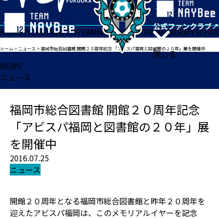
HOME
TICKET
MATCH
TEAM
NEWS
GOODS
FAN
ACADEMY
SCHO
ホーム
>
ニュース
>
福岡市総合図書館 開館２０周年記念 「アビスパ福岡と図書館の２０年」展を開催中
閉じる
NEWS
ニュース
福岡市総合図書館 開館２０周年記念
「アビスパ福岡と図書館の２０年」展
を開催中
2016.07.25
ニュース
開館２０周年となる福岡市総合図書館と昨年２０周年を
迎えたアビスパ福岡は、このメモリアルイヤーを記念