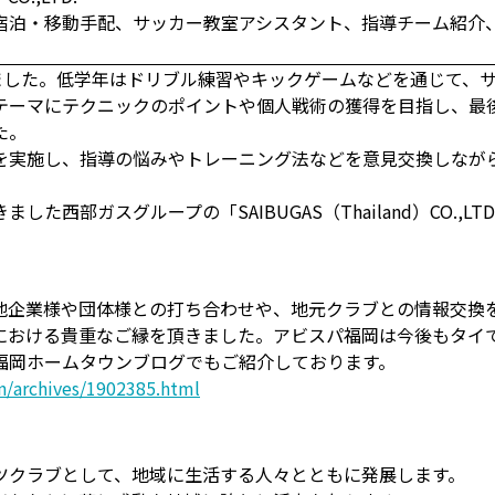
宿泊・移動手配、サッカー教室アシスタント、指導チーム紹介
しました。低学年はドリブル練習やキックゲームなどを通じて、
テーマにテクニックのポイントや個人戦術の獲得を目指し、最
た。
を実施し、指導の悩みやトレーニング法などを意見交換しなが
た西部ガスグループの「SAIBUGAS（Thailand）CO.,
地企業様や団体様との打ち合わせや、地元クラブとの情報交換
における貴重なご縁を頂きました。アビスパ福岡は今後もタイ
福岡ホームタウンブログでもご紹介しております。
n/archives/1902385.html
ツクラブとして、地域に生活する人々とともに発展します。