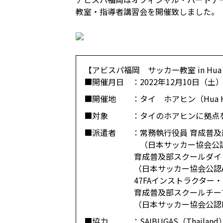
教室・指導者講習会を開催致しました。
【アビスパ福岡 サッカー教室 in Hua Hi
■開催月日 ：
2022年12月10日（土
■開催地 ：
タイ ホアヒン（Hua H
■対象 ：
タイのホアヒンに拠点を置
■派遣者 ：
常務執行役員 育成普
（日本サッカー協会公
育成普及部スクールダイ
（日本サッカー協会公認A級コ
47FAインストラクタ
育成普及部スクールチー
（日本サッカー協会公認
■協力 ：
SAIBUGAS（Thailand）