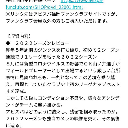
先行予約受付特設ページ
https://www.avispa-
funclub.com/SHOP/dvd_22001.html
※リンク先はアビスパ福岡ファンクラブサイトですが、
ファンクラブ会員以外の方もご購入いただけます。
【収録内容】
◆ ２０２２シーズンレビュー
昨年５年周期のジンクスを打ち破り、初めて２シーズン
連続でＪ１リーグを戦った２０２２シーズン
８月には新型コロナウイルスの影響でＧＫ山ノ井選手が
フィールドプレーヤーとして出場するという厳しい台所
事情に見舞われるも、一丸となってこの苦境を乗り越
え、目標としていたクラブ史上初のリーグカップベスト
４を達成。
しかしその後もコンディション不良や、様々なアクシデ
ントがチームに襲い掛かる。
アビスパはどのように結束し、残留を掴み取ったのか。
２０２２シーズンも独自カメラの映像を交え、その裏側
に迫る。