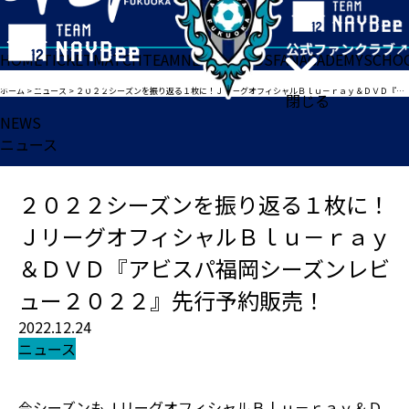
HOME
TICKET
MATCH
TEAM
NEWS
GOODS
FAN
ACADEMY
SCHO
ホーム
>
ニュース
>
２０２２シーズンを振り返る１枚に！ＪリーグオフィシャルＢｌｕ－ｒａｙ＆ＤＶＤ『アビスパ福岡シーズンレビュー２０２２』先行予約販売！
閉じる
NEWS
ニュース
２０２２シーズンを振り返る１枚に！
ＪリーグオフィシャルＢｌｕ－ｒａｙ
＆ＤＶＤ『アビスパ福岡シーズンレビ
ュー２０２２』先行予約販売！
2022.12.24
ニュース
今シーズンもＪリーグオフィシャルＢｌｕ－ｒａｙ＆Ｄ