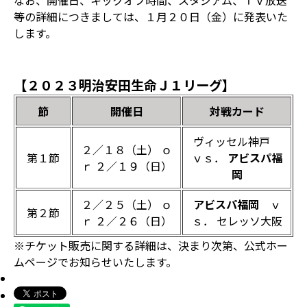
なお、開催日、キックオフ時間、スタジアム、ＴＶ放送
等の詳細につきましては、１月２０日（金）に発表いた
します。
【２０２３明治安田生命Ｊ１リーグ】
節
開催日
対戦カード
ヴィッセル神戸
２／１８（土） ｏ
第１節
ｖｓ．
アビスパ福
ｒ ２／１９（日）
岡
２／２５（土） ｏ
アビスパ福岡
ｖ
第２節
ｒ ２／２６（日）
ｓ． セレッソ大阪
※チケット販売に関する詳細は、決まり次第、公式ホー
ムページでお知らせいたします。