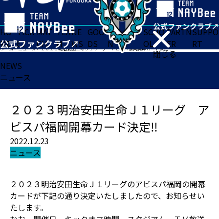
HO
TICK
MAT
TEA
NE
GOO
FA
ACADE
SCHO
PARTN
SUPPO
ME
ET
CH
M
WS
DS
N
MY
OL
ER
RT
ホーム
>
ニュース
>
２０２３明治安田生命Ｊ１リーグ アビスパ福岡開幕カード決定‼️
閉じる
NEWS
ニュース
２０２３明治安田生命Ｊ１リーグ ア
ビスパ福岡開幕カード決定‼️
2022.12.23
ニュース
２０２３明治安田生命Ｊ１リーグのアビスパ福岡の開幕
カードが下記の通り決定いたしましたので、お知らせい
たします。