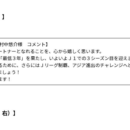
）】
 村中悠介様 コメント】
ートナーとなれることを、心から嬉しく思います。
「最低３年」を果たし、いよいよＪ１での３シーズン目を迎え
るために、さらにはＪリーグ制覇、アジア進出のチャレンジへ
ましょう！
ます！
・右）】