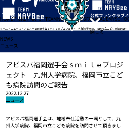
HOME
TICKET
MATCH
TEAM
NEWS
GOODS
FAN
ACADEMY
SCHO
ホーム
>
ニュース
>
アビスパ福岡選手会ｓｍｉｌｅプロジェクト 九州大学病院、福岡市立こども病院訪問のご報告
閉じる
NEWS
ニュース
アビスパ福岡選手会ｓｍｉｌｅプロジ
ェクト 九州大学病院、福岡市立こど
も病院訪問のご報告
2022.12.27
ニュース
アビスパ福岡選手会は、地域奉仕活動の一環として、九
州大学病院、福岡市立こども病院を訪問させて頂きまし