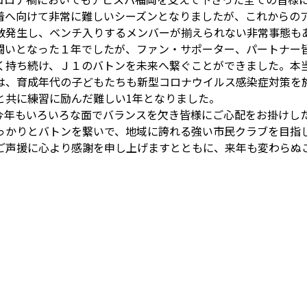
着へ向けて非常に難しいシーズンとなりましたが、これからの
数発生し、ベンチ入りするメンバーが揃えられない非常事態も
闘いとなった１年でしたが、ファン・サポーター、パートナー
く持ち続け、Ｊ１のバトンを未来へ繋ぐことができました。本
は、育成年代の子どもたちも新型コロナウイルス感染症対策を
と共に練習に励んだ難しい1年となりました。
今年もいろいろな面でバランスを欠き皆様にご心配をお掛けし
っかりとバトンを繋いで、地域に誇れる強い市民クラブを目指
ご声援に心より感謝を申し上げますとともに、来年も変わらぬ
。