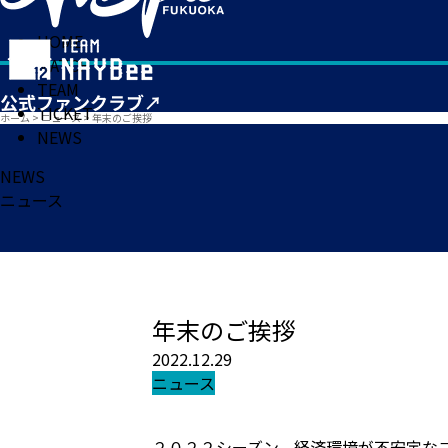
HOME
MATCH
TEAM
TICKET
ホーム
>
ニュース
>
年末のご挨拶
NEWS
NEWS
ニュース
年末のご挨拶
2022.12.29
ニュース
２０２２シーズン、経済環境が不安定な