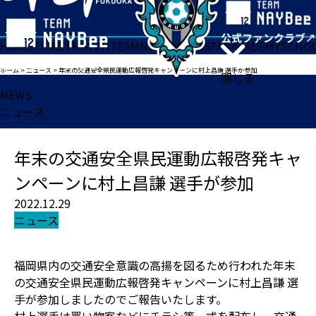
HOME
TICKET
MATCH
TEAM
NEWS
GOODS
FAN
ACADEMY
SCHO
ホーム
>
ニュース
>
年末の交通安全県民運動広報啓発キャンペーンに村上昌謙 選手が参加
閉じる
NEWS
ニュース
年末の交通安全県民運動広報啓発キャ
ンペーンに村上昌謙 選手が参加
2022.12.29
ニュース
福岡県内の交通安全意識の高揚を図るため行われた年末
の交通安全県民運動広報啓発キャンペーンに村上昌謙 選
手が参加しましたのでご報告いたします。