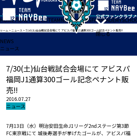
HOME
TICKET
MATCH
TEAM
NEWS
GOODS
FAN
ACADEMY
SCHO
ホーム
>
ニュース
>
7/30(土)仙台戦試合会場にて アビスパ福岡J1通算300ゴール記念ペナント販売!!
閉じる
NEWS
ニュース
7/30(土)仙台戦試合会場にて アビスパ
福岡J1通算300ゴール記念ペナント販
売!!
2016.07.27
ニュース
7月13日（水）明治安田生命J1リーグ2ndステージ第3節
FC東京戦にて 城後寿選手が挙げたゴールが、アビスパ福