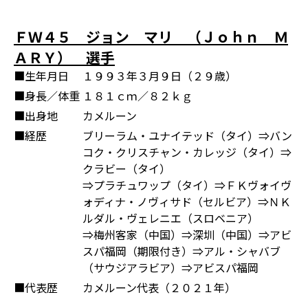
ＦＷ４５ ジョン マリ （Ｊｏｈｎ Ｍ
ＡＲＹ） 選手
■生年月日
１９９３年３月９日（２９歳）
■身長／体重
１８１ｃｍ／８２ｋｇ
■出身地
カメルーン
■経歴
ブリーラム・ユナイテッド（タイ）⇒バン
コク・クリスチャン・カレッジ（タイ）⇒
クラビー（タイ）
⇒プラチュワップ（タイ）⇒ＦＫヴォイヴ
ォディナ・ノヴィサド（セルビア）⇒ＮＫ
ルダル・ヴェレニエ（スロベニア）
⇒梅州客家（中国）⇒深圳（中国）⇒アビ
スパ福岡（期限付き）⇒アル・シャバブ
（サウジアラビア）⇒アビスパ福岡
■代表歴
カメルーン代表（２０２１年）