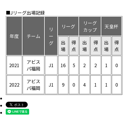
■Jリーグ出場記録
リーグ
リーグ
天皇杯
リ
カップ
年度
チーム
ー
出
得
出
得
出
得
グ
場
点
場
点
場
点
アビス
2021
J1
16
5
2
2
1
0
パ福岡
アビス
2022
J1
9
0
4
1
1
0
パ福岡