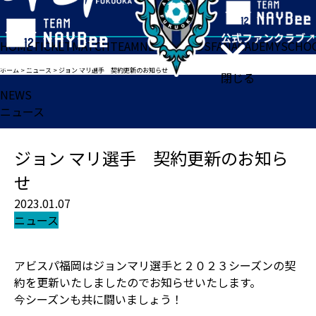
HOME
TICKET
MATCH
TEAM
NEWS
GOODS
FAN
ACADEMY
SCHO
ホーム
>
ニュース
>
ジョン マリ選手 契約更新のお知らせ
閉じる
NEWS
ニュース
ジョン マリ選手 契約更新のお知ら
せ
2023.01.07
ニュース
アビスパ福岡はジョンマリ選手と２０２３シーズンの契
約を更新いたしましたのでお知らせいたします。
今シーズンも共に闘いましょう！