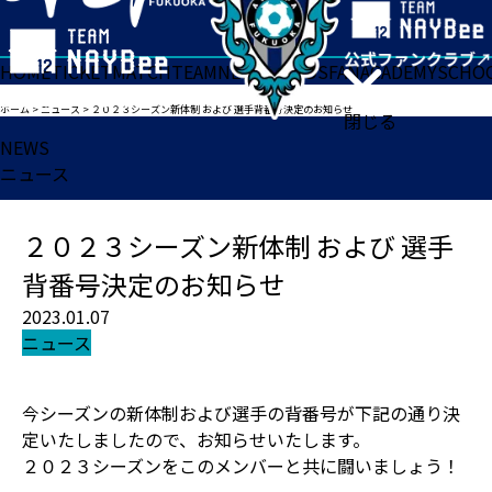
HOME
TICKET
MATCH
TEAM
NEWS
GOODS
FAN
ACADEMY
SCHO
ホーム
>
ニュース
>
２０２３シーズン新体制 および 選手背番号決定のお知らせ
閉じる
NEWS
ニュース
２０２３シーズン新体制 および 選手
背番号決定のお知らせ
2023.01.07
ニュース
今シーズンの新体制および選手の背番号が下記の通り決
定いたしましたので、お知らせいたします。
２０２３シーズンをこのメンバーと共に闘いましょう！