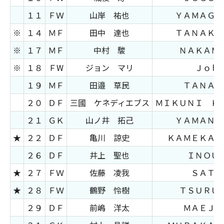
１１
ＦＷ
山岸 祐也
ＹＡＭＡＧＩ
※
１４
ＭＦ
田中 達也
ＴＡＮＡＫＡ
※
１７
ＭＦ
中村 駿
ＮＡＫＡＭ
※
１８
ＦW
ジョン マリ
Ｊｏｈ
１９
ＭＦ
田邉 草民
ＴＡＮＡＢ
２０
ＤＦ
三國 ケネディエブス
ＭＩＫＵＮＩ Ｋ
２１
ＧＫ
山ノ井 拓己
ＹＡＭＡＮＯ
★
２２
ＤＦ
亀川 諒史
ＫＡＭＥＫＡＷ
２６
ＤＦ
井上 聖也
ＩＮＯＵ
★
２７
ＦＷ
佐藤 凌我
ＳＡＴＯ
★
２８
ＦＷ
鶴野 怜樹
ＴＳＵＲＵ
２９
ＤＦ
前嶋 洋太
ＭＡＥＪＩ