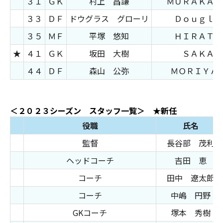
３１
ＧＫ
村上 昌謙
ＭＵＲＡＫＡＭ
３３
ＤＦ
ドウグラス グローリ
Ｄｏｕｇｌａ
３５
ＭＦ
平塚 悠知
ＨＩＲＡＴＳ
★
４１
ＧＫ
坂田 大樹
ＳＡＫＡＴ
４４
ＤＦ
森山 公弥
ＭＯＲＩＹＡ
＜２０２３シーズン スタッフ一覧＞ ★新任
役職
氏名
監督
長谷部 茂利
ヘッドコーチ
吉田 恵
コーチ
田中 遼太郎
コーチ
中嶋 円野
GKコーチ
塚本 秀樹