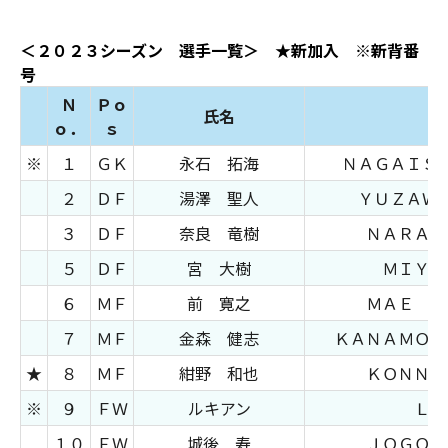
＜２０２３シーズン 選手一覧＞ ★新加入 ※新背番
号
Ｎ
Ｐｏ
氏名
Ｎ
ｏ．
ｓ
※
１
ＧＫ
永石 拓海
ＮＡＧＡＩＳ
２
ＤＦ
湯澤 聖人
ＹＵＺＡＷ
３
ＤＦ
奈良 竜樹
ＮＡＲＡ 
５
ＤＦ
宮 大樹
ＭＩＹＡ
６
ＭＦ
前 寛之
ＭＡＥ Ｈ
７
ＭＦ
金森 健志
ＫＡＮＡＭＯＲ
★
８
ＭＦ
紺野 和也
ＫＯＮＮＯ
※
９
ＦＷ
ルキアン
ＬＵ
１０
ＦＷ
城後 寿
ＪＯＧＯ 