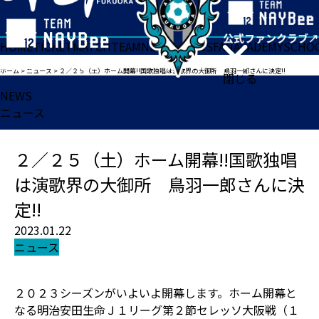
HOME
TICKET
MATCH
TEAM
NEWS
GOODS
FAN
ACADEMY
SCHO
ホーム
>
ニュース
>
２／２５（土）ホーム開幕!!国歌独唱は演歌界の大御所 鳥羽一郎さんに決定!!
閉じる
NEWS
ニュース
２／２５（土）ホーム開幕!!国歌独唱
は演歌界の大御所 鳥羽一郎さんに決
定!!
2023.01.22
ニュース
２０２３シーズンがいよいよ開幕します。ホーム開幕と
なる明治安田生命Ｊ１リーグ第２節セレッソ大阪戦（１