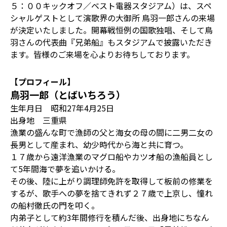
５：００キックオフ／ベスト電器スタジアム）は、スペ
シャルゲストとして演歌界の大御所 鳥羽一郎さんの来場
が決定いたしました。開幕戦恒例の国歌独唱、そして鳥
羽さんの代表曲『兄弟船』もスタジアムで披露いただき
ます。皆様のご来場を心よりお待ちしております。
【プロフィール】
鳥羽一郎（とばいちろう）
生年月日 昭和27年4月25日
出身地 三重県
漁業の盛んな町で漁師の父と海女の母の間に二男二女の
長男として産まれ、幼少時代から海と共に育つ。
１７歳から遠洋漁業のマグロ船やカツオ船の漁船員とし
て5年間海で夢を追いかける。
その後、陸に上がり調理師免許を取得して板前の修業を
するが、歌手への夢を捨てきれず２７歳で上京し、憧れ
の船村徹氏の門を叩く。
内弟子として約3年間修行を積んだ後、出身地にちなん