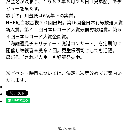
だ芸名が決まり、１９８２年８月２５日「兄弟船」でデ
ビューを果たす。
歌手の山川豊氏は6歳年下の実弟。
NHK紅白歌合戦２０回出場。第16回全日本有線放送大賞
新人賞。第４０回日本レコード大賞最優秀歌唱賞。第５
４回日本レコード大賞企画賞。
「海難遺児チャリティー・漁港コンサート」を定期的に
開催し紺綬褒章受章７回。更生保護司としても活躍。
最新作「されど人生」も好評発売中。
※イベント時間については、決定し次第改めてご案内い
たします。
一覧へ戻る