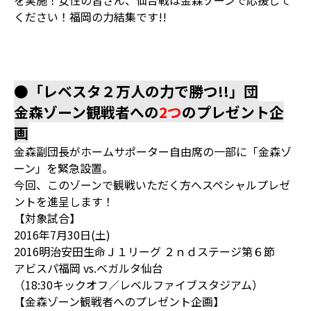
を実施！女性の皆さん、仙台戦は金森ゾーンで応援して
ください！福岡の力結集です!!
●「レベスタ２万人の力で勝つ!!」団
金森ゾーン観戦者への
2つ
のプレゼント企
画
金森副団長がホームサポーター自由席の一部に「金森ゾ
ーン」を緊急設置。
今回、このゾーンで観戦いただく方へスペシャルプレゼ
ントを進呈します！
【対象試合】
2016年7月30日(土)
2016明治安田生命Ｊ１リーグ ２ｎｄステージ第６節
アビスパ福岡 vs.ベガルタ仙台
（18:30キックオフ／レベルファイブスタジアム）
【金森ゾーン観戦者へのプレゼント企画】