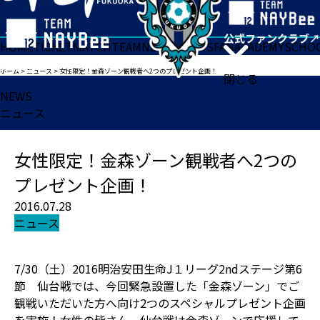
HOME
TICKET
MATCH
TEAM
NEWS
GOODS
FAN
ACADEMY
SCHO
ホーム
>
ニュース
>
女性限定！金森ゾーン観戦者へ2つのプレゼント企画！
閉じる
NEWS
ニュース
女性限定！金森ゾーン観戦者へ2つの
プレゼント企画！
2016.07.28
ニュース
7/30（土）2016明治安田生命J１リーグ2ndステージ第6
節 仙台戦では、今回緊急設置した「金森ゾーン」でご
観戦いただいた方へ向け2つのスペシャルプレゼント企画