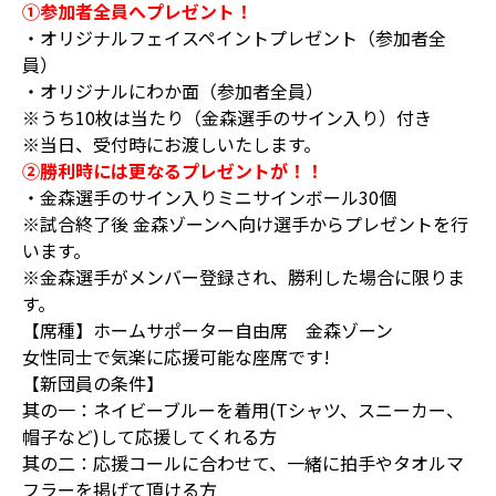
①参加者全員へプレゼント！
・オリジナルフェイスペイントプレゼント（参加者全
員）
・オリジナルにわか面（参加者全員）
※うち10枚は当たり（金森選手のサイン入り）付き
※当日、受付時にお渡しいたします。
②勝利時には更なるプレゼントが！！
・金森選手のサイン入りミニサインボール30個
※試合終了後 金森ゾーンへ向け選手からプレゼントを行
います。
※金森選手がメンバー登録され、勝利した場合に限りま
す。
【席種】ホームサポーター自由席 金森ゾーン
女性同士で気楽に応援可能な座席です!
【新団員の条件】
其の一：ネイビーブルーを着用(Tシャツ、スニーカー、
帽子など)して応援してくれる方
其の二：応援コールに合わせて、一緒に拍手やタオルマ
フラーを掲げて頂ける方