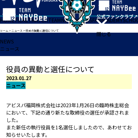
HOME
TICKET
MATCH
TEAM
NEWS
GOODS
FAN
ACADEMY
SCHO
ホーム
>
ニュース
>
役員の異動と選任について
閉じる
NEWS
ニュース
役員の異動と選任について
2023.01.27
ニュース
アビスパ福岡株式会社は2023年1月26日の臨時株主総会
において、下記の通り新たな取締役の選任が承認されま
した。
また新任の執行役員を1名選任しましたので、あわせてお
知らせいたします。