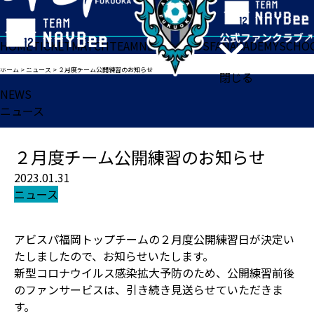
HOME
TICKET
MATCH
TEAM
NEWS
GOODS
FAN
ACADEMY
SCHO
ホーム
>
ニュース
>
２月度チーム公開練習のお知らせ
閉じる
NEWS
ニュース
２月度チーム公開練習のお知らせ
2023.01.31
ニュース
アビスパ福岡トップチームの２月度公開練習日が決定い
たしましたので、お知らせいたします。
新型コロナウイルス感染拡大予防のため、公開練習前後
のファンサービスは、引き続き見送らせていただきま
す。