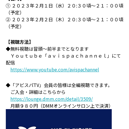
① ２０２３年２月１日（水）２０:３０頃～２１：００頃
（予定）
② ２０２３年２月２日（木）２０:３０頃～２１：００頃
（予定）
【視聴方法】
◆無料視聴は冒頭～前半までとなります
Ｙｏｕｔｕｂｅ「ａｖｉｓｐａｃｈａｎｎｅｌ」にて
配信
https://www.youtube.com/avispachannel
◆「アビスパTV」会員の皆様は全編視聴できます。
ご入会・詳細はこちらから
https://lounge.dmm.com/detail/3509/
月額９８０円（DMMオンラインサロン上で決済）