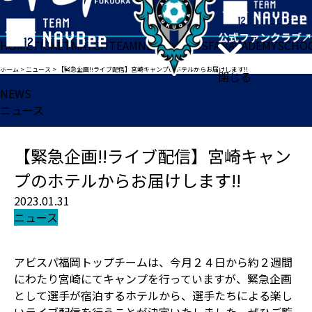
HOME
TICKET
MATCH
TEAM
NEWS
GOODS
FAN
ACADEMY
SCHO
ホーム
>
ニュース
>
【緊急企画!!ライブ配信】宮崎キャンプのホテルからお届けします!!
閉じる
NEWS
ニュース
【緊急企画!!ライブ配信】宮崎キャン
プのホテルからお届けします!!
2023.01.31
ニュース
アビスパ福岡トップチームは、今月２４日から約２週間
にわたり宮崎にてキャンプを行っていますが、緊急企画
として選手が宿泊するホテルから、選手たちによる楽し