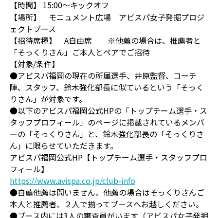
【時間】 15:00～キックオフ
【場所】 モニュメント広場 アビスパ女子発掘プロジ
ェクトブース
【招待席種】 A自由席 ※他薦の場合は、推薦者と
「そっくりさん」ご本人とペアでご招待
【対象/条件】
●アビスパ福岡の現在の所属選手、井原監督、コーチ
陣、スタッフ、鈴木強化部長に似ているという「そっく
りさん」が対象です。
●以下のアビスパ福岡公式HPの「トップチーム選手・ス
タッフプロフィール」のページに掲載されているメンバ
ーの「そっくりさん」と、鈴木強化部長の「そっくりさ
ん」に限らせていただきます。
アビスパ福岡公式HP【トップチーム選手・スタッフプロ
フィール】
https://www.avispa.co.jp/club-info
●自薦他薦は問いません。他薦の場合はそっくりさんご
本人と推薦者、２人で揃ってブースへお越しください。
●ブース内には3人の審査員がいます（アビスパ女子発掘