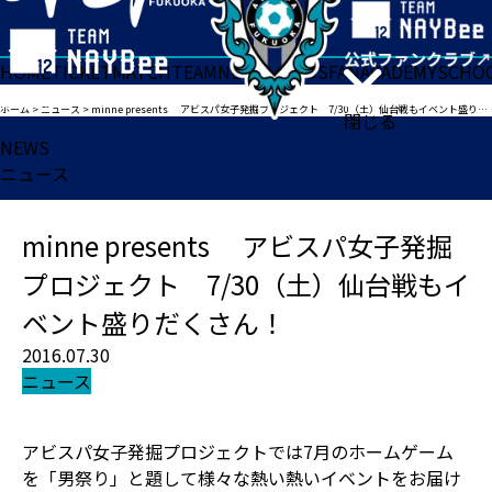
HOME
TICKET
MATCH
TEAM
NEWS
GOODS
FAN
ACADEMY
SCHO
ホーム
>
ニュース
>
minne presents アビスパ女子発掘プロジェクト 7/30（土）仙台戦もイベント盛りだくさん！
閉じる
NEWS
ニュース
minne presents アビスパ女子発掘
プロジェクト 7/30（土）仙台戦もイ
ベント盛りだくさん！
2016.07.30
ニュース
アビスパ女子発掘プロジェクトでは7月のホームゲーム
を「男祭り」と題して様々な熱い熱いイベントをお届け