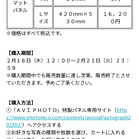
マット
パネル
Ｌサ
４２０ｍｍ×５
１６，２０
イズ
３０ｍｍ
０円
※価格はすべて税込です。
【購入期間】
２月１６日（木）１２：００～２月２１日（火）２３：
５９
※購入期間中でも販売数量に達し次第、販売終了とさせ
ていただきます。予めご了承ください。
【購入方法】
①「ＡＶＩ ＰＨＯＴＯ」特製パネル専用サイト（
http
s://www.photoreco.com/contents/avispaf/autograph2
02302/
）へアクセスする
②お好きな写真の種類や枚数を選び、カートに入れる