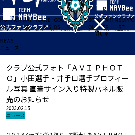
HO
TICK
MAT
TEA
NE
GOO
FA
ACADE
SCHO
PARTN
SUPPO
ME
ET
CH
M
WS
DS
N
MY
OL
ER
RT
ホーム
>
ニュース
>
クラブ公式フォト「ＡＶＩ ＰＨＯＴＯ」小田選手・井手口選手プロフィール写真 直筆サイン入り特製パネル販売のお知らせ
閉じる
NEWS
ニュース
クラブ公式フォト「ＡＶＩ ＰＨＯＴ
Ｏ」小田選手・井手口選手プロフィー
ル写真 直筆サイン入り特製パネル販
売のお知らせ
2023.02.15
ニュース
２０２３シーズン第１弾として販売したＡＶＩ ＰＨＯＴ