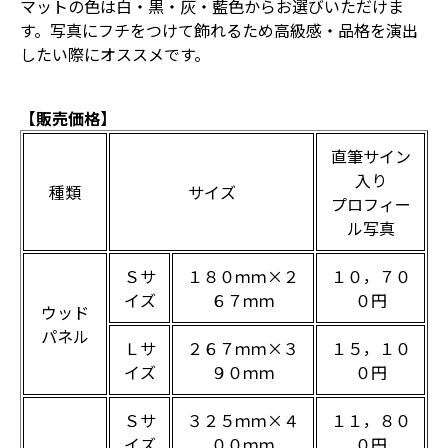
マットの色は白・黒・灰・藍色からお選びいただけま
す。写真にフチをつけて飾れるため高級感・品格を演出
したい際にオススメです。
【販売価格】
直筆サイン
入り
種類
サイズ
プロフィー
ル写真
Ｓサ
１８０ｍｍ×２
１０，７０
イズ
６７ｍｍ
０円
ウッド
パネル
Ｌサ
２６７ｍｍ×３
１５，１０
イズ
９０ｍｍ
０円
Ｓサ
３２５ｍｍ×４
１１，８０
イズ
００ｍｍ
０円