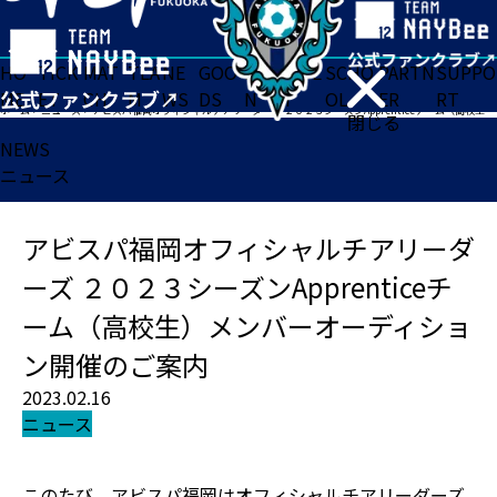
HO
TICK
MAT
TEA
NE
GOO
FA
ACADE
SCHO
PARTN
SUPPO
ME
ET
CH
M
WS
DS
N
MY
OL
ER
RT
ホーム
>
ニュース
>
アビスパ福岡オフィシャルチアリーダーズ ２０２３シーズンApprenticeチーム（高校生）メンバーオーディション開催のご案内
閉じる
NEWS
ニュース
アビスパ福岡オフィシャルチアリーダ
ーズ ２０２３シーズンApprenticeチ
ーム（高校生）メンバーオーディショ
ン開催のご案内
2023.02.16
ニュース
このたび、アビスパ福岡はオフィシャルチアリーダーズ