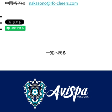
中園裕子宛
nakazono@rfc-cheers.com
一覧へ戻る