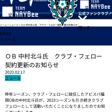
HOME
TICKET
MATCH
TEAM
NEWS
GOODS
FAN
ACADEMY
SCHO
ホーム
>
ニュース
>
ＯＢ 中村北斗氏 クラブ・フェロー契約更新のお知らせ
閉じる
NEWS
ニュース
ＯＢ 中村北斗氏 クラブ・フェロー
契約更新のお知らせ
2023.02.17
ニュース
昨年シーズン、クラブ・フェローに就任したアビスパ福
岡OBの中村北斗氏が、2023シーズンも引き続きクラブ
フェローとして活動いただくことになりましたのでお知