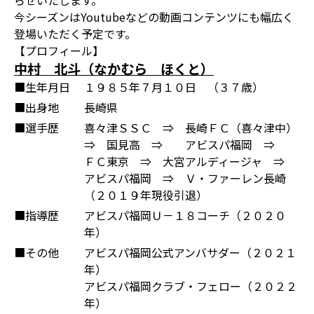
らせいたします。
今シーズンはYoutubeなどの動画コンテンツにも幅広く
登場いただく予定です。
【プロフィール】
中村 北斗（なかむら ほくと）
■生年月日
１９８５年７月１０日 （３７歳）
■出身地
長崎県
■選手歴
喜々津ＳＳＣ ⇒ 長崎ＦＣ（喜々津中）
⇒ 国見高 ⇒ アビスパ福岡 ⇒
ＦＣ東京 ⇒ 大宮アルディージャ ⇒
アビスパ福岡 ⇒ Ｖ・ファーレン長崎
（２０１９年現役引退）
■指導歴
アビスパ福岡Ｕ－１８コーチ（２０２０
年）
■その他
アビスパ福岡公式アンバサダー（２０２１
年）
アビスパ福岡クラブ・フェロー（２０２２
年）