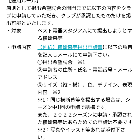
【運用ルール】
原則として掲出希望試合の開門までに以下の内容をクラ
ブに申請していただき、クラブが承認したものだけを掲
出可能といたします。
・対象
ベスト電器スタジアムにて掲出しようとす
る横断幕等
・申請内容
【別紙】横断幕等掲出申請書
に以下の項目
を記入しメールにて申請下さい。
①掲出希望試合 ※1
②申請者の住所・氏名・電話番号・メール
アドレス
③サイズ（縦・横）、色、デザイン、表現
内容 ※2
※1：同じ横断幕等を掲出する場合は、シ
ーズン中1回の申請で結構です。
また、２０２２シーズンに申請・承認され
た横断幕等はあらためての申請は不要です
※2：写真やイラスト等あれば添付下さ
い。