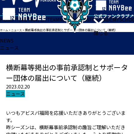
HOME
TICKET
MATCH
TEAM
NEWS
GOODS
FAN
ACADEMY
SCHO
横断幕等掲出の事前承認制とサポーター団体の届出について（継続）
ホーム
>
ニュース
>
閉じる
NEWS
ニュース
横断幕等掲出の事前承認制とサポータ
ー団体の届出について（継続）
2023.02.20
ニュース
いつもアビスパ福岡を応援いただきありがとうございま
す。
昨シーズンは、横断幕事前承認制の趣旨ご理解いただき