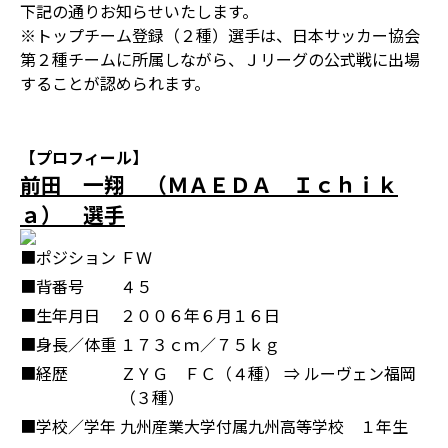
下記の通りお知らせいたします。
※トップチーム登録（２種）選手は、日本サッカー協会
第２種チームに所属しながら、Ｊリーグの公式戦に出場
することが認められます。
【プロフィール】
前田 一翔 （ＭＡＥＤＡ Ｉｃｈｉｋ
ａ） 選手
■ポジション
ＦＷ
■背番号
４５
■生年月日
２００６年６月１６日
■身長／体重
１７３ｃｍ／７５ｋｇ
■経歴
ＺＹＧ ＦＣ（４種） ⇒ ルーヴェン福岡
（３種）
■学校／学年
九州産業大学付属九州高等学校 １年生