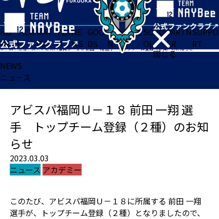
HO
TICK
MAT
TEA
NE
GOO
FA
ACADE
SCHO
PARTN
SUPPO
ME
ET
CH
M
WS
DS
N
MY
OL
ER
RT
ホーム
>
ニュース
>
アビスパ福岡Ｕ－１８ 前田 一翔 選手 トップチーム登録（２種）のお知らせ
閉じる
NEWS
ニュース
アビスパ福岡Ｕ－１８ 前田 一翔 選
手 トップチーム登録（２種）のお知
らせ
2023.03.03
ニュース
アカデミー
このたび、アビスパ福岡Ｕ－１８に所属する 前田 一翔
選手が、トップチーム登録（２種）となりましたので、