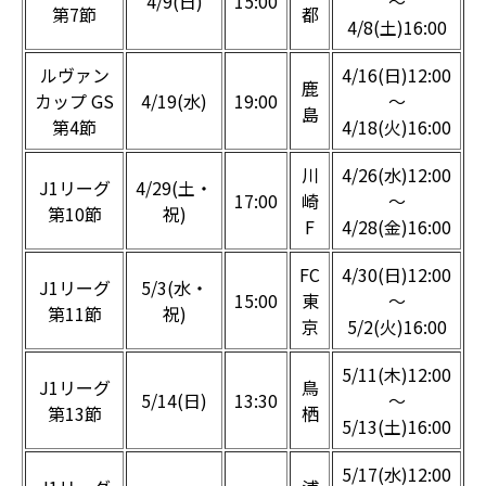
4/9(日)
15:00
～
第7節
都
4/8(土)16:00
ルヴァン
4/16(日)12:00
鹿
カップ GS
4/19(水)
19:00
～
島
第4節
4/18(火)16:00
川
4/26(水)12:00
J1リーグ
4/29(土・
17:00
崎
～
第10節
祝)
F
4/28(金)16:00
FC
4/30(日)12:00
J1リーグ
5/3(水・
15:00
東
～
第11節
祝)
京
5/2(火)16:00
5/11(木)12:00
J1リーグ
鳥
5/14(日)
13:30
～
第13節
栖
5/13(土)16:00
5/17(水)12:00