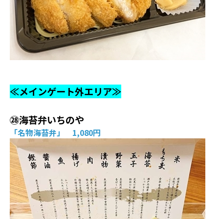
≪メインゲート外エリア≫
㉘海苔弁いちのや
「名物海苔弁」 1,080円