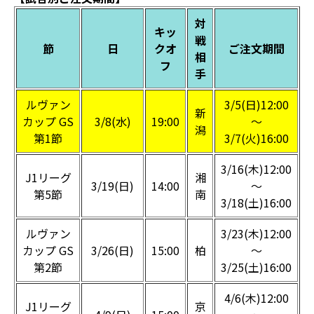
対
キッ
戦
節
日
クオ
ご注文期間
相
フ
手
ルヴァン
3/5(日)12:00
新
カップ GS
3/8(水)
19:00
～
潟
第1節
3/7(火)16:00
3/16(木)12:00
J1リーグ
湘
3/19(日)
14:00
～
第5節
南
3/18(土)16:00
ルヴァン
3/23(木)12:00
カップ GS
3/26(日)
15:00
柏
～
第2節
3/25(土)16:00
4/6(木)12:00
J1リーグ
京