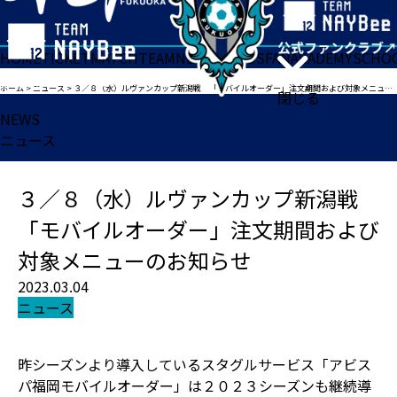
HOME
TICKET
MATCH
TEAM
NEWS
GOODS
FAN
ACADEMY
SCHO
ホーム
>
ニュース
>
３／８（水）ルヴァンカップ新潟戦 「モバイルオーダー」注文期間および対象メニューのお知らせ
閉じる
NEWS
ニュース
３／８（水）ルヴァンカップ新潟戦
「モバイルオーダー」注文期間および
対象メニューのお知らせ
2023.03.04
ニュース
昨シーズンより導入しているスタグルサービス「アビス
パ福岡モバイルオーダー」は２０２３シーズンも継続導