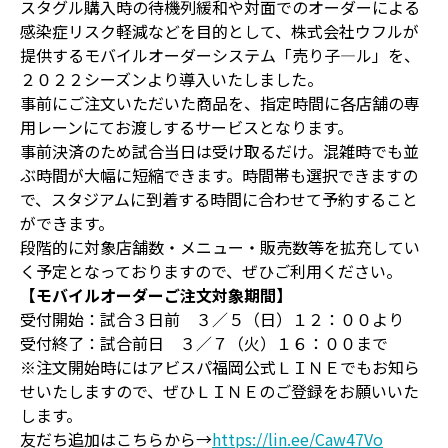
スタグル購入時の待機列緩和や対面でのオーダーによる
感染症リスク軽減などを目的として、株式会社ウフルが
提供するモバイルオーダーシステム「売り子―ル」を、
２０２２シーズンより導入いたしました。
事前にご注文いただいた商品を、指定時間に各店舗の専
用レーンにてお渡しするサービスとなります。
事前決済のため試合当日は受け取るだけ。混雑時でも並
ぶ時間が大幅に短縮できます。時間帯も選択できますの
で、スタジアムに到着する時間に合わせて予約すること
ができます。
段階的に対象店舗数・メニュー・販売数等を拡充してい
く予定となっておりますので、ぜひご利用ください。
【モバイルオーダーご注文対象期間】
受付開始：試合３日前 ３／５（日）１２：００より
受付終了：試合前日 ３／７（火）１６：００まで
※注文開始時にはアビスパ福岡公式ＬＩＮＥでもお知ら
せいたしますので、ぜひＬＩＮＥのご登録をお願いいた
します。
友だち追加はこちらから→
https://lin.ee/Caw47Vo