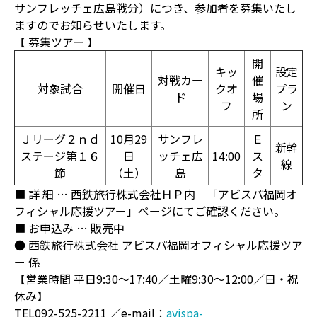
サンフレッチェ広島戦分）につき、参加者を募集いたし
ますのでお知らせいたします。
【 募集ツアー 】
開
キッ
設定
対戦カー
催
対象試合
開催日
クオ
プラ
ド
場
フ
ン
所
Ｊリーグ２ｎｄ
10月29
サンフレ
Ｅ
新幹
ステージ第１６
日
ッチェ広
14:00
ス
線
節
（土）
島
タ
■ 詳 細 … 西鉄旅行株式会社ＨＰ内 「アビスパ福岡オ
フィシャル応援ツアー」ページにてご確認ください。
■ お申込み … 販売中
● 西鉄旅行株式会社 アビスパ福岡オフィシャル応援ツア
ー 係
【営業時間 平日9:30～17:40／土曜9:30～12:00／日・祝
休み】
TEL092-525-2211 ／e-mail：
avispa-