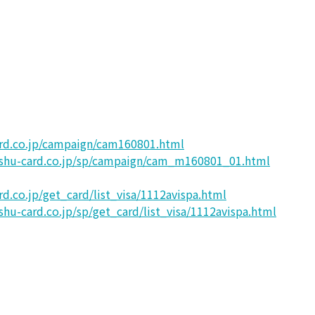
rd.co.jp/campaign/cam160801.html
shu-card.co.jp/sp/campaign/cam_m160801_01.html
d.co.jp/get_card/list_visa/1112avispa.html
hu-card.co.jp/sp/get_card/list_visa/1112avispa.html