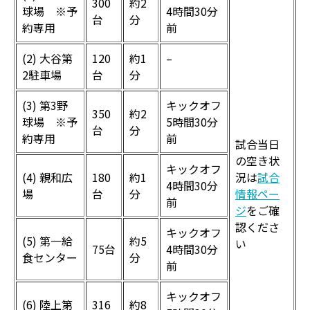
300
約2
球場 ※予
4時間30分
台
分
約専用
前
(2) 大谷第
120
約1
–
2駐車場
台
分
(3) 第3野
キックオフ
350
約2
球場 ※予
5時間30分
台
分
約専用
前
試合当日
の空き状
キックオフ
(4) 親和広
180
約1
況は
試合
4時間30分
場
台
分
情報ペー
前
ジ
をご確
認くださ
キックオフ
(5) 第一給
約5
い
75台
4時間30分
食センター
分
前
キックオフ
(6) 陸上第
316
約8