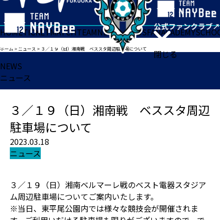
HOME
TICKET
MATCH
TEAM
NEWS
GOODS
FAN
ACADEMY
SCHO
ホーム
>
ニュース
>
３／１９（日）湘南戦 ベススタ周辺駐車場について
閉じる
NEWS
ニュース
３／１９（日）湘南戦 ベススタ周辺
駐車場について
2023.03.18
ニュース
３／１９（日）湘南ベルマーレ戦のベスト電器スタジア
ム周辺駐車場についてご案内いたします。
※当日、東平尾公園内では様々な競技会が開催されま