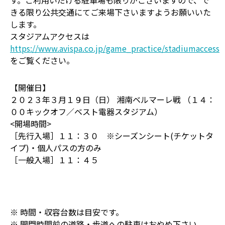
す。ご利用いだける駐車場も限りがございますので、で
きる限り公共交通にてご来場下さいますようお願いいた
します。
スタジアムアクセスは
https://www.avispa.co.jp/game_practice/stadiumaccess
をご覧ください。
【開催日】
２０２３年３月１９日（日） 湘南ベルマーレ戦 （１４：
００キックオフ／ベスト電器スタジアム）
<開場時間>
［先行入場］１１：３０ ※シーズンシート(チケットタ
イプ)・個人パスの方のみ
［一般入場］１１：４５
※ 時間・収容台数は目安です。
※ 開門時間前の道路・歩道への駐車はおやめ下さい。