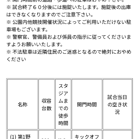
※ 試合終了６０分後には施錠いたします。施錠後の出庫
はできなくなりますのでご注意下さい。
※ 公園内他競技開催状況によってご利用いただけない駐
車場もございます。
※ 警察官、警備員および係員の指示に従ってくださいま
すようお願いいたします。
※ 不法駐車は近隣住民のご迷惑となるので絶対におやめ
ください
スタ
ジア
試合当日
収容
ムま
名称
開門時間
の空き状
台数
での
況
徒歩
時間
(1) 第1野
キックオフ