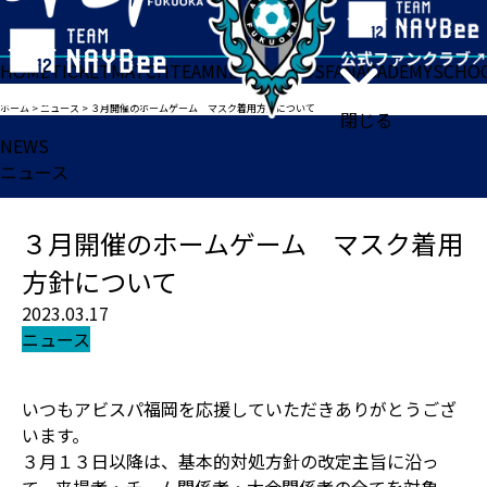
HOME
TICKET
MATCH
TEAM
NEWS
GOODS
FAN
ACADEMY
SCHO
ホーム
>
ニュース
>
３月開催のホームゲーム マスク着用方針について
閉じる
NEWS
ニュース
３月開催のホームゲーム マスク着用
方針について
2023.03.17
ニュース
いつもアビスパ福岡を応援していただきありがとうござ
います。
３月１３日以降は、基本的対処方針の改定主旨に沿っ