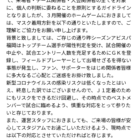
て、来場者・チーム関係者・大会関係者の全てを対象
に、個人の判断に委ねることを原則とするガイドライン
となりましたが、３月開催のホームゲームにおきまして
は、マスク着用方針を以下の通りといたしますので、ご
理解とご協力をお願い申し上げます。
背景と致しましては、ご存じの通り昨シーズンアビスパ
福岡はトップチーム選手が陽性判定を受け、試合開催の
中止や、試合エントリー人数を充足するためにＧＫを登
録し、フィールドプレーヤーとして出場せざるを得ない
事態が発生し、ファン、サポーターをはじめ関係者皆様
に多大なるご心配とご迷惑をお掛け致しました。
新型コロナウイルスの感染リスクは低くなったとはい
え、終息した訳ではございませんので、Ｊ１定着のため
にもリスクをできるだけ回避し、その時点でのベストメ
ンバーで試合に臨めるよう、慎重な対応をとって参りた
いと存じております。
また、運営スタッフにおきましても、ご来場の皆様が安
心してスタジアムでお過ごしいただけるよう、現時点で
は以下の対応とさせていただければと存じます。